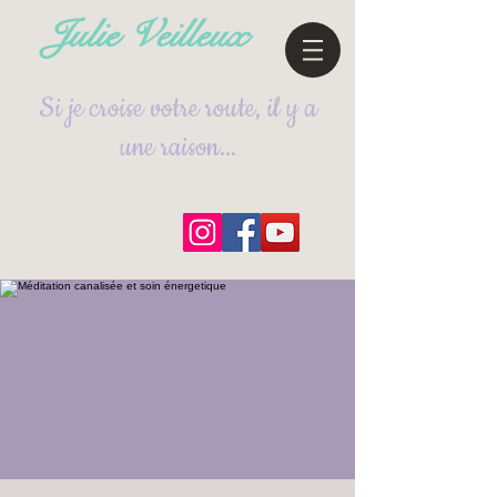
Julie Veilleux
Si je croise votre route, il y a
une raison...