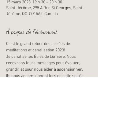
15 mars 2023, 19 h 30 – 20 h 30
Saint-Jérôme, 295 A Rue St Georges, Saint-
Jérôme, QC J7Z 5A2, Canada
À propos de l'événement
C'est le grand retour des soirées de 
méditations et canalisation 2023!
Je canalise les Êtres de Lumière. Nous 
recevrons leurs messages pour évoluer, 
grandir et pour nous aider à ascensionner.
Ils nous accompagnent lors de cette soirée 
dans toute leur puissance pour nous apporter 
la lumière, l'énergie et les guérisons dont nous 
avons besoin.
Une méditation jumelée a un soin énergétique
Une séance de méditation canalisée, pour vous 
recentrer, nettoyer vos chackras amplifler 
votre lumère intérieure et vous ressourcer 
profondément.
De 19h30 à 20h30