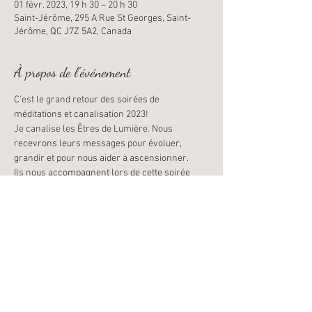
01 févr. 2023, 19 h 30 – 20 h 30
Saint-Jérôme, 295 A Rue St Georges, Saint-
Jérôme, QC J7Z 5A2, Canada
À propos de l'événement
C'est le grand retour des soirées de 
méditations et canalisation 2023!
Je canalise les Êtres de Lumière. Nous 
recevrons leurs messages pour évoluer, 
grandir et pour nous aider à ascensionner.
Ils nous accompagnent lors de cette soirée 
dans toute leur puissance pour nous apporter 
la lumière, l'énergie et les guérisons dont nous 
avons besoin.
Une méditation jumelée a un soin énergétique
Une séance de méditation canalisée, pour vous 
recentrer, nettoyer vos chackras amplifler 
votre lumère intérieure et vous ressourcer 
profondément.
De 19h30 à 20h30